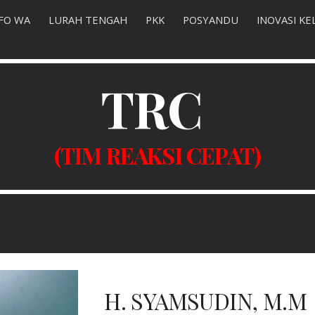
FO WA
LURAH TENGAH
PKK
POSYANDU
INOVASI KE
ip to main content
Skip to navigat
TRC
(TIM REAKSI CEPAT)
H. SYAMSUDIN, M.M